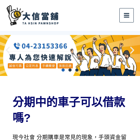
跳
至
主
要
內
容
分期中的車子可以借款
嗎?
現今社會 分期購車是常見的現象，手頭資金留