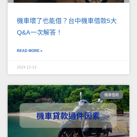
機車壞了也能借？台中機車借款5大
Q&A一次解答！
READ MORE »
2024-12-13
機車借款