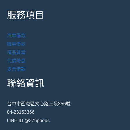
服務項目
汽車借款
機車借款
精品質當
代償降息
支票借款
聯絡資訊
台中市西屯區文心路三段356號
04-23153366
LINE ID @375pbeos