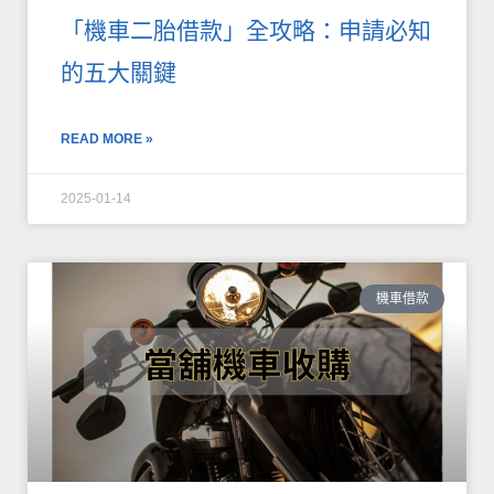
「機車二胎借款」全攻略：申請必知
的五大關鍵
READ MORE »
2025-01-14
機車借款