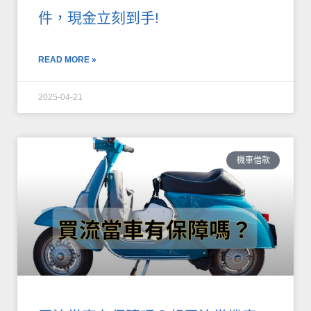
件，現金立刻到手!
READ MORE »
2025-04-21
機車借款