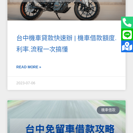
台中機車貸款快速辦 | 機車借款額度.
利率.流程一次搞懂
READ MORE »
2023-07-06
機車借款