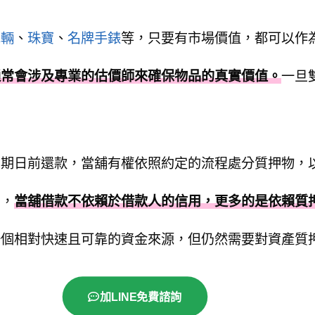
車輛
、
珠寶
、
名牌手錶
等，只要有市場價值，都可以作
通常會涉及專業的估價師來確保物品的真實價值。
一旦
到期日前還款，當舖有權依照約定的流程處分質押物，
同，
當舖借款不依賴於借款人的信用，更多的是依賴質
一個相對快速且可靠的資金來源，但仍然需要對資產質
加LINE免費諮詢