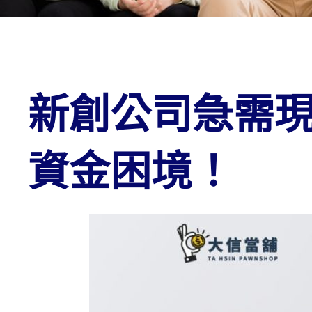
新創公司急需
資金困境！