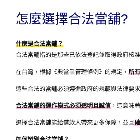
怎麼選擇合法當舖?
什麼是合法當舖？
合法當舖指的是那些已依法登記並取得政府核
在台灣，根據《典當業管理條例》的規定，
所
這些合法的當舖必須遵循政府的規範與法律要
合法當舖的運作模式必須透明且誠信
，這意味
選擇合法當舖能給借款人帶來更多保障，並且
如何辨別合法當舖？