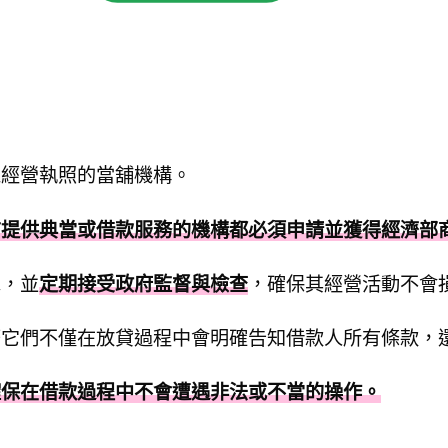
准經營執照的當舖機構。
有提供典當或借款服務的機構都必須申請並獲得經濟部
求，並
定期接受政府監督與檢查
，確保其經營活動不會
著它們不僅在放貸過程中會明確告知借款人所有條款，
確保在借款過程中不會遭遇非法或不當的操作。