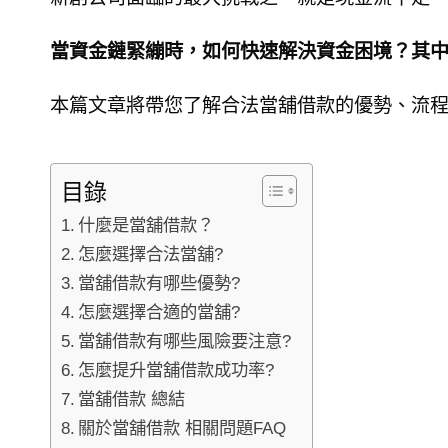
當資金鏈緊繃時，如何快速解決資金困境？其
本篇文章將帶您了解合法當舖借款的優勢、流
目錄
什麼是當舖借款？
怎麼選擇合法當舖?
當舖借款有哪些優勢?
怎麼選擇合適的當舖?
當舖借款有哪些風險要注意?
怎麼提升當舖借款成功率?
當舖借款 總結
關於當舖借款 相關問題FAQ