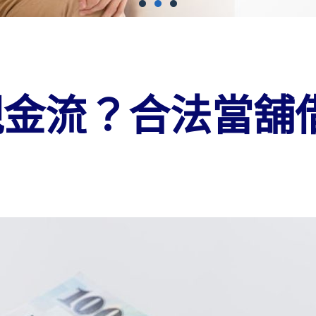
現金流？合法當舖