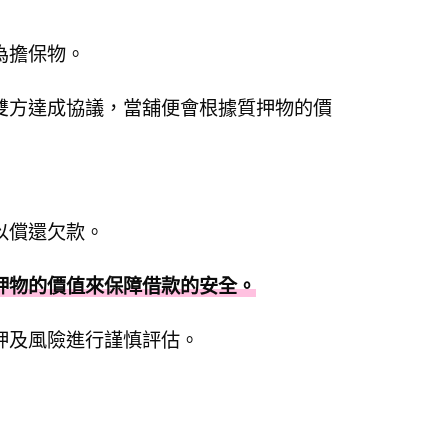
為擔保物。
雙方達成協議，當舖便會根據質押物的價
以償還欠款。
押物的價值來保障借款的安全。
押及風險進行謹慎評估。