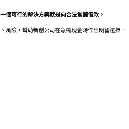
中一個可行的解決方案就是向合法當舖借款。
程、風險，幫助新創公司在急需現金時作出明智選擇。