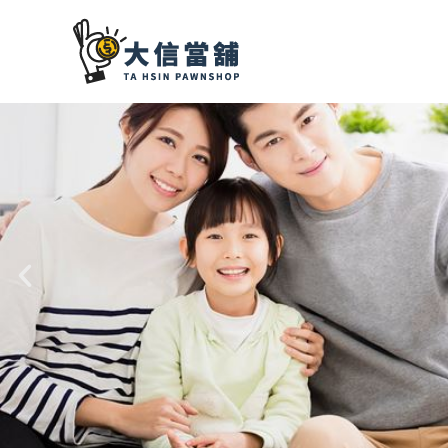
跳
至
主
要
內
容