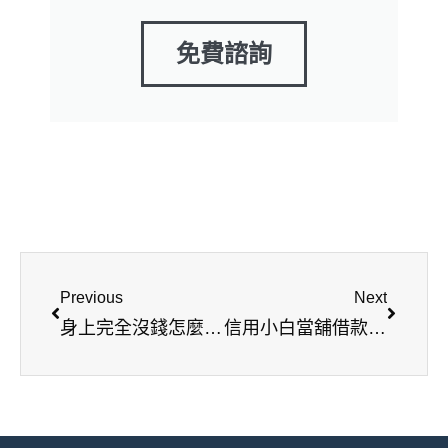
免費諮詢
上一頁
下一篇
Previous
Next
身上完全沒錢怎麼辦？靠5招取得現金!
信用小白當舖借款完全不刁難，條件技巧全看這篇