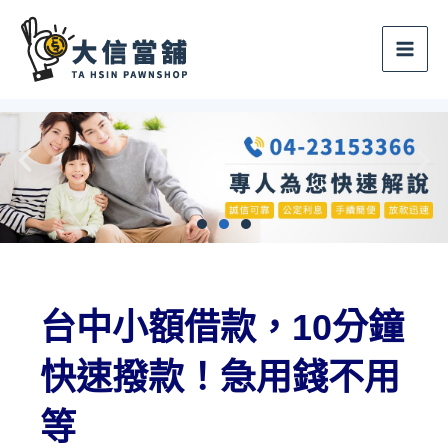
跳
至
主
要
內
容
台中小額借款，10分鐘
快速撥款！急用錢不用
等